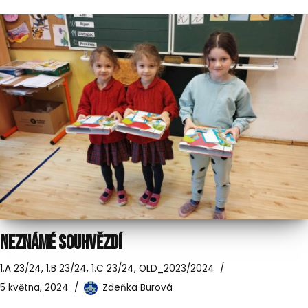
NEZNÁMÉ SOUHVĚZDÍ
1.A 23/24
,
1.B 23/24
,
1.C 23/24
,
OLD_2023/2024
5 května, 2024
Zdeňka Burová