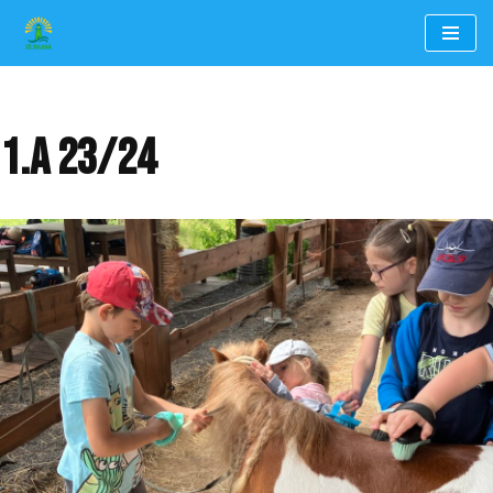
Přeskočit
na
obsah
1.A 23/24