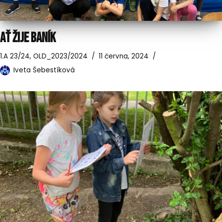
AŤ ŽIJE BANÍK
1.A 23/24
,
OLD_2023/2024
11 června, 2024
Iveta Šebestíková