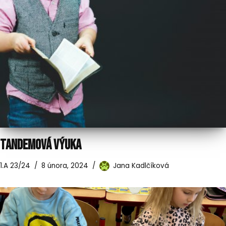
TANDEMOVÁ VÝUKA
1.A 23/24
8 února, 2024
Jana Kadlčíková