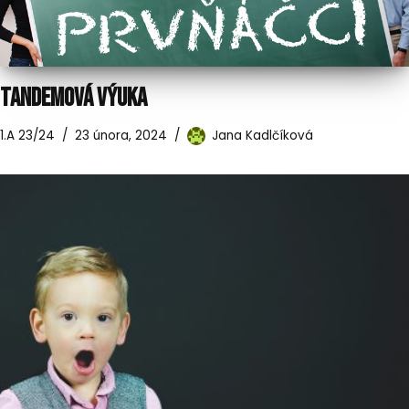
TANDEMOVÁ VÝUKA
1.A 23/24
23 února, 2024
Jana Kadlčíková