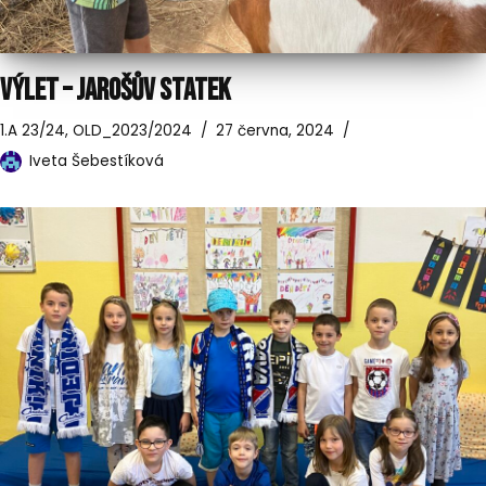
VÝLET – JAROŠŮV STATEK
1.A 23/24
,
OLD_2023/2024
27 června, 2024
Iveta Šebestíková