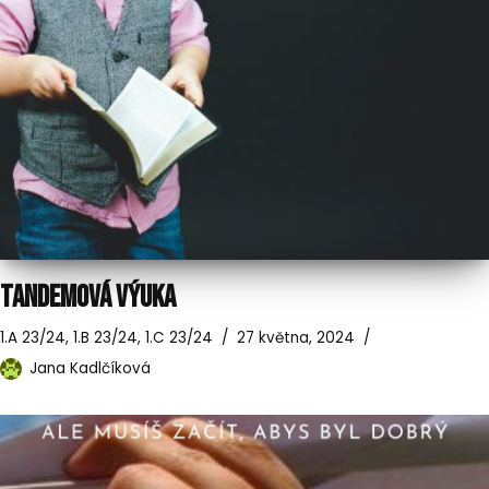
TANDEMOVÁ VÝUKA
1.A 23/24
,
1.B 23/24
,
1.C 23/24
27 května, 2024
Jana Kadlčíková