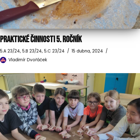
PRAKTICKÉ ČINNOSTI 5. ROČNÍK
5.A 23/24
,
5.B 23/24
,
5.C 23/24
15 dubna, 2024
Vladimír Dvořáček