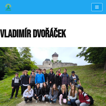
Přeskočit
na
obsah
VLADIMÍR DVOŘÁČEK