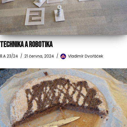
TECHNIKA A ROBOTIKA
8.A 23/24
21 června, 2024
Vladimír Dvořáček