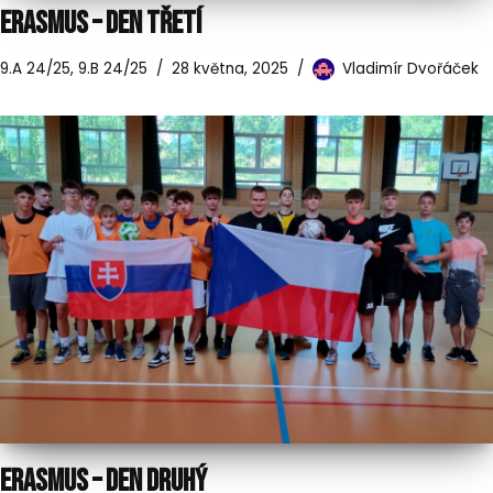
ERASMUS – DEN TŘETÍ
9.A 24/25
,
9.B 24/25
28 května, 2025
Vladimír Dvořáček
ERASMUS – DEN DRUHÝ