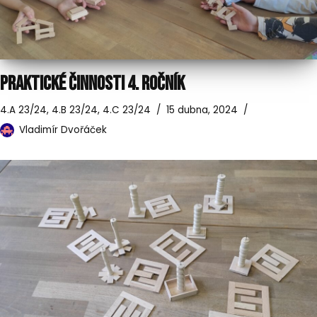
PRAKTICKÉ ČINNOSTI 4. ROČNÍK
4.A 23/24
,
4.B 23/24
,
4.C 23/24
15 dubna, 2024
Vladimír Dvořáček