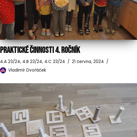
PRAKTICKÉ ČINNOSTI 4. ROČNÍK
4.A 23/24
,
4.B 23/24
,
4.C 23/24
21 června, 2024
Vladimír Dvořáček