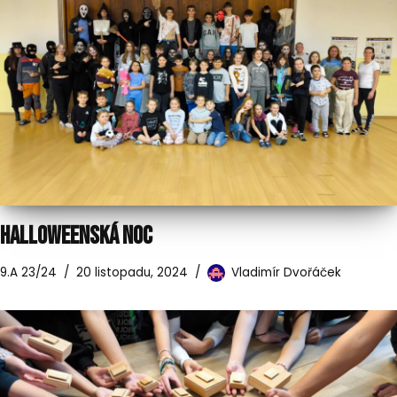
HALLOWEENSKÁ NOC
9.A 23/24
20 listopadu, 2024
Vladimír Dvořáček