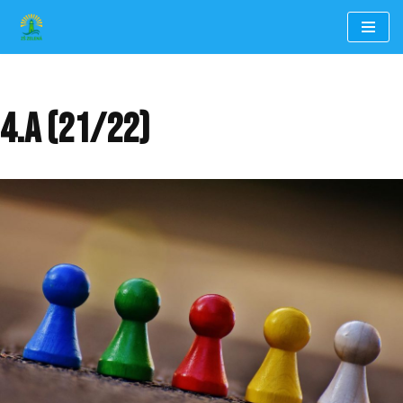
Přeskočit
na
obsah
4.A (21/22)