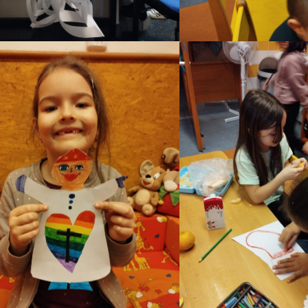
Archeopark Chotěbuz