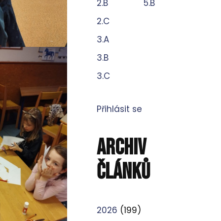
2.B
5.B
2.C
3.A
3.B
3.C
Přihlásit se
ARCHIV
ČLÁNKŮ
2026
(199)