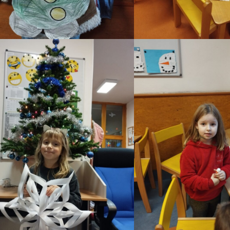
VÝLET DOLINA
Kouzelník Tomáš v ranní družině
DPO – návštěva Depa
Cesta vody- Bělský les