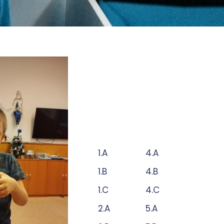
t
1.A
4.A
1.B
4.B
1.C
4.C
2.A
5.A