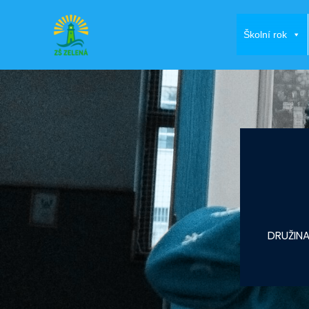
Školní rok
Přeskočit
na
obsah
DRUŽIN