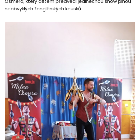
Ošmera, který dětem předvedl jedinečnou show plnou
neobvyklých žonglérských kousků.