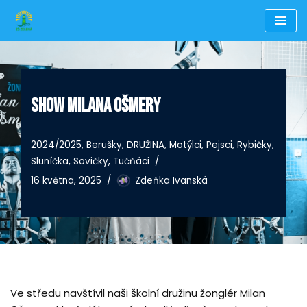
Přeskočit
na
obsah
SHOW MILANA OŠMERY
2024/2025
,
Berušky
,
DRUŽINA
,
Motýlci
,
Pejsci
,
Rybičky
,
Sluníčka
,
Sovičky
,
Tučňáci
16 května, 2025
Zdeňka Ivanská
Ve středu navštívil naši školní družinu žonglér Milan