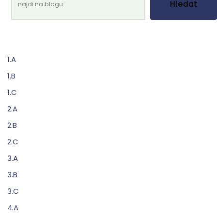
Hledat
1.A
1.B
1.C
2.A
2.B
2.C
3.A
3.B
3.C
4.A