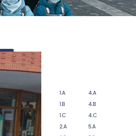
t
1.A
4.A
1.B
4.B
1.C
4.C
2.A
5.A