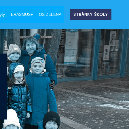
STRÁNKY ŠKOLY
yty
ERASMUS+
OS ZELENÁ