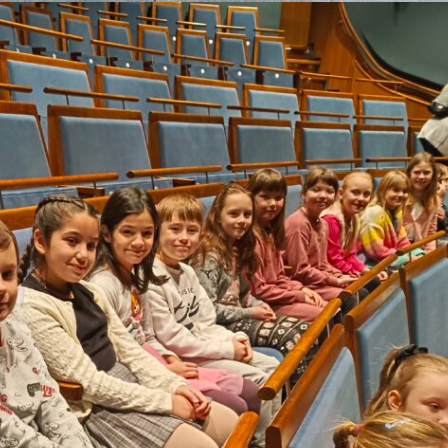
VÝLET DOLINA
Kouzelník Tomáš v ranní družině
DPO – návštěva Depa
Cesta vody- Bělský les