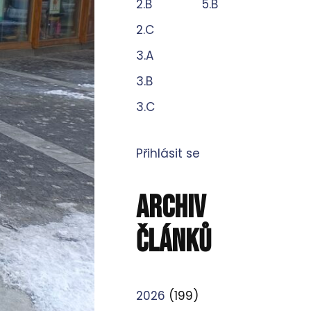
2.B
5.B
2.C
3.A
3.B
3.C
Přihlásit se
ARCHIV
ČLÁNKŮ
2026
(199)