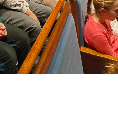
Archeopark Chotěbuz