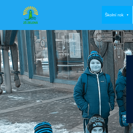
Školní rok
Přeskočit
na
obsah